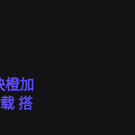
快橙加
载 搭