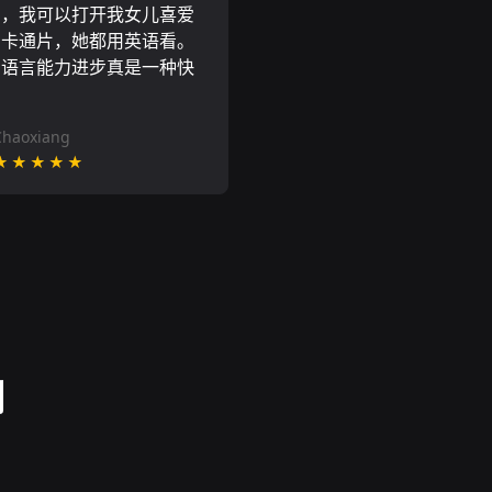
N，我可以打开我女儿喜爱
尼卡通片，她都用英语看。
的语言能力进步真是一种快
Chaoxiang
★★★★★
测