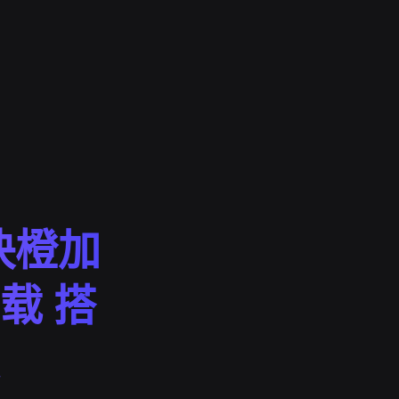
快橙加
载 搭