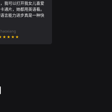
N，我可以打开我女儿喜爱
尼卡通片，她都用英语看。
的语言能力进步真是一种快
Chaoxiang
★★★★★
测